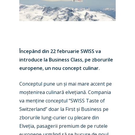
Începând din 22 februarie SWISS va
introduce la Business Class, pe zborurile
europene, un nou concept culinar.
Conceptul pune un
ș
i mai mare accent pe
mo
ș
tenirea culinară elve
ț
iană. Compania
va men
ț
ine conceptul “SWISS Taste of
New Routes
Switzerland” doar la First
ș
i Business pe
Industry
zborurile lung-curier cu plecare din
Elve
ț
ia, pasagerii premium de pe rutele
Airshows
Accidents / Incidents
europene urmând să se bucure de noul