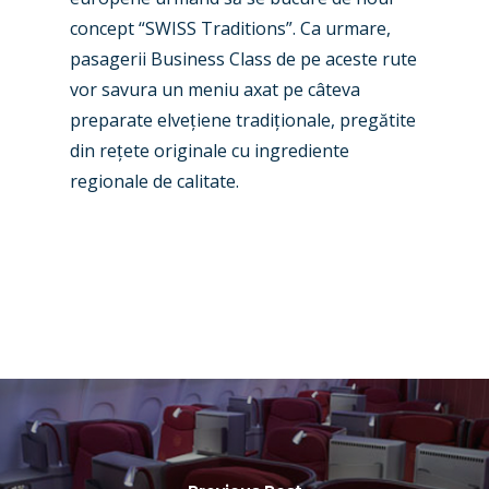
Business Jets
Dubai 2025
concept “SWISS Traditions”. Ca urmare,
pasagerii Business Class de pe aceste rute
Paris 2025
Military
vor savura un meniu axat pe c
âteva
Farnborough 2024
Trip Reports
preparate elve
ț
iene tradi
ț
ionale, pregătite
din re
ț
ete originale cu ingrediente
Paris 2023
Marketplace
regionale de calitate.
Farnborough 2022
Jobs
Dubai 2019
Contact
Paris 2019