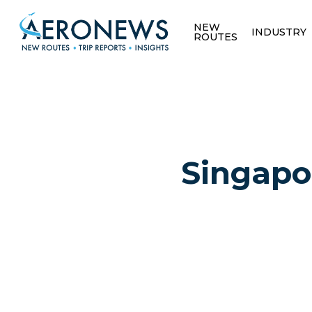
NEW
INDUSTRY
ROUTES
Singapo
Hit enter to search or ESC to close