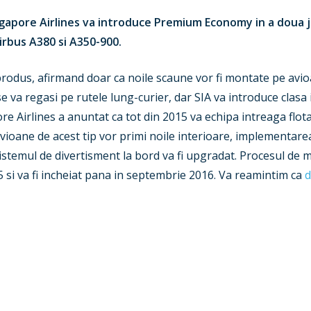
gapore Airlines va introduce Premium Economy in a doua ju
irbus A380 si A350-900.
produs, afirmand doar ca noile scaune vor fi montate pe avio
 va regasi pe rutele lung-curier, dar SIA va introduce clasa
re Airlines a anuntat ca tot din 2015 va echipa intreaga flo
avioane de acest tip vor primi noile interioare, implementa
sistemul de divertisment la bord va fi upgradat. Procesul de
 si va fi incheiat pana in septembrie 2016. Va reamintim ca
d