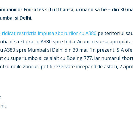
companiilor Emirates si Lufthansa, urmand sa fie – din 30 m
mbai si Delhi.
a ridicat restrictia impusa zborurilor cu A380
pe teritoriul sa
entia de a zbura cu A380 spre India. Acum, o sursa apropiat
cu A380 spre Mumbai si Delhi din 30 mai. “In prezent, SIA ofe
rat cu superjumbo si celalalt cu Boeing 777, iar numarul zborur
ntru noile zboruri pot fi rezervate incepand de astazi, 7 apri
c
nic