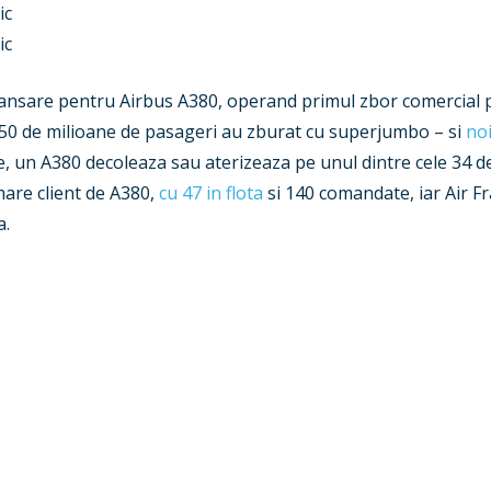
ic
ic
e lansare pentru Airbus A380, operand primul zbor comercial 
0 de milioane de pasageri au zburat cu superjumbo – si
noi
te, un A380 decoleaza sau aterizeaza pe unul dintre cele 34 
mare client de A380,
cu 47 in flota
si 140 comandate, iar Air F
a.