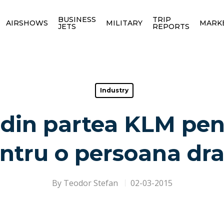
BUSINESS
TRIP
AIRSHOWS
MILITARY
MARK
JETS
REPORTS
Industry
din partea KLM pent
ntru o persoana dr
By
Teodor Stefan
02-03-2015