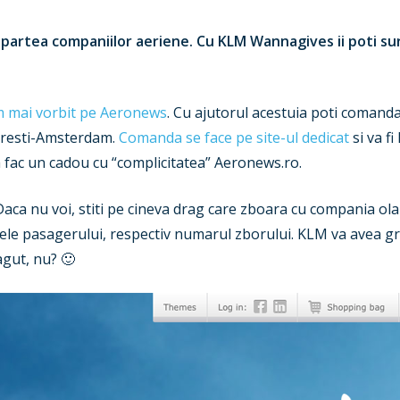
partea companiilor aeriene. Cu KLM Wannagives ii poti su
 mai vorbit pe Aeronews
. Cu ajutorul acestuia poti comanda
uresti-Amsterdam.
Comanda se face pe site-ul dedicat
si va fi
a fac un cadou cu “complicitatea” Aeronews.ro.
Daca nu voi, stiti pe cineva drag care zboara cu compania ola
ele pasagerului, respectiv numarul zborului. KLM va avea gr
agut, nu? 🙂