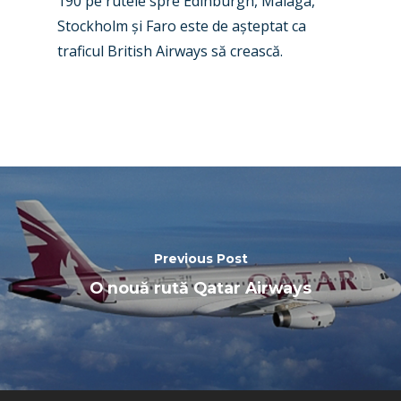
190 pe rutele spre Edinburgh, Malaga,
Farnborough 2024
Trip Reports
Stockhol
m
ș
i Faro este de a
ș
teptat ca
traficul British Airways să crească.
Paris 2023
Marketplace
Farnborough 2022
Jobs
Dubai 2019
Contact
Paris 2019
Previous Post
O nouă rută Qatar Airways