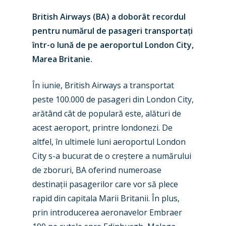
British Airways (BA) a
doborât recordul
pentru numărul de pasageri transporta
ț
i
într-o lună de pe aeroportul London City,
Marea Britanie.
În iunie,
British Airways
a transportat
peste 100.000 de pasageri din London City,
arătând cât de populară este, alături de
acest aeroport, printre londonezi. De
New Routes
altfel, în ultimele luni aeroportul London
Industry
City s-a bucurat de o cre
ș
tere a numărului
de zboruri, BA oferind numeroase
Airshows
Accidents / Incidents
destina
ț
ii pasagerilor care vor să plece
Business Jets
Dubai 2025
rapid din capitala Marii Britanii. În plus,
prin introducerea aeronavelor Embraer
Paris 2025
Military