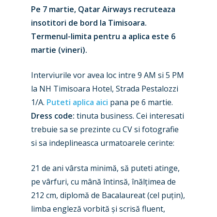
Pe 7 martie, Qatar Airways recruteaza
insotitori de bord la Timisoara.
Termenul-limita pentru a aplica este 6
martie (vineri).
Interviurile vor avea loc intre 9 AM si 5 PM
la NH Timisoara Hotel, Strada Pestalozzi
1/A.
Puteti aplica aici
pana pe 6 martie.
Dress code:
tinuta business. Cei interesati
trebuie sa se prezinte cu CV si fotografie
si sa indeplineasca urmatoarele cerinte:
21 de ani vârsta minimă, să puteti atinge,
pe vârfuri, cu mână întinsă, înălțimea de
212 cm, diplomă de Bacalaureat (cel puțin),
limba engleză vorbită și scrisă fluent,
New Routes