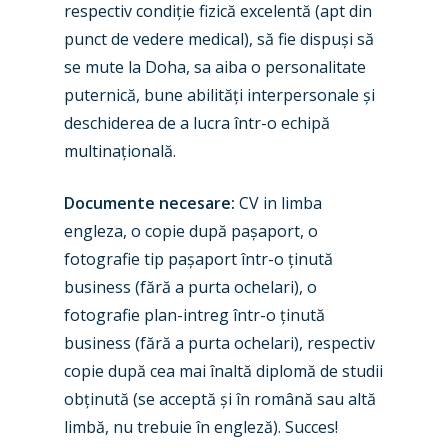
respectiv condiție fizică excelentă (apt din
Industry
punct de vedere medical), să fie dispuși să
se mute la Doha, sa aiba o personalitate
Airshows
Accidents / Incidents
puternică, bune abilități interpersonale și
Business Jets
deschiderea de a lucra într-o echipă
Dubai 2025
multinațională.
Paris 2025
Military
Documente necesare:
CV in limba
Farnborough 2024
Trip Reports
engleza, o copie după pașaport, o
Paris 2023
Marketplace
fotografie tip pașaport într-o ținută
Farnborough 2022
business (fără a purta ochelari), o
Jobs
fotografie plan-intreg într-o ținută
Dubai 2019
Contact
business (fără a purta ochelari), respectiv
Paris 2019
copie după cea mai înaltă diplomă de studii
obținută (se acceptă și în română sau altă
limbă, nu trebuie în engleză). Succes!