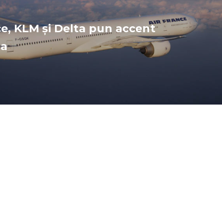
ce, KLM și Delta pun accent
da