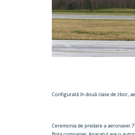
Configurată în două clase de zbor, 
Ceremonia de predare a aeronavei 777-
flota companiei. Aparatul are o aut