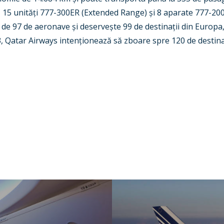
, 15 unită
ț
i 777-300ER (Extended Range)
ș
i 8 aparate 777-20
tă de 97 de aeronave
ș
i deserve
ș
te 99 de destina
ț
ii din Europa,
, Qatar Airways inten
ț
ionează să zboare spre 120 de
destin