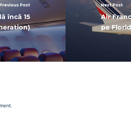
Previous Post
Next Post
ă încă 15
Air Fran
neration)
pe Flori
ment.