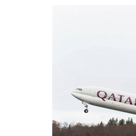
Hit enter to search or ESC to close