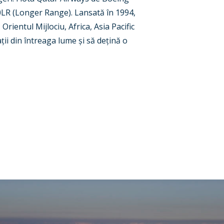
0LR (Long
er Range). Lansată în 1994,
 Orientul Mijlociu, Africa, Asia Pacific
a
ț
ii din întreaga lume
ș
i să de
ț
ină o