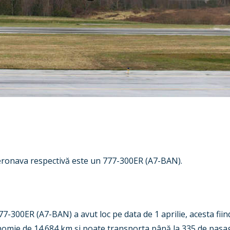
aeronava respectivă este un 777-300ER (A7-BAN).
300ER (A7-BAN) a avut loc pe data de 1 aprilie, acesta fiind 
onomie de 14.684 km
ș
i poate transporta până la 335 de pasag