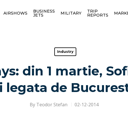
BUSINESS
TRIP
AIRSHOWS
MILITARY
MARK
JETS
REPORTS
Industry
s: din 1 martie, So
fi legata de Bucurest
By
Teodor Stefan
02-12-2014