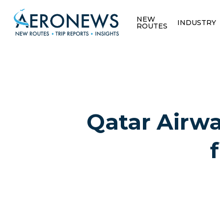
NEW
INDUSTRY
ROUTES
Qatar Airway
Hit enter to search or ESC to close