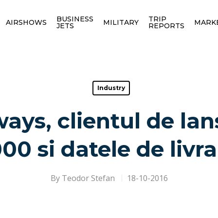
BUSINESS
TRIP
AIRSHOWS
MILITARY
MARK
JETS
REPORTS
Industry
ays, clientul de la
00 si datele de livr
By
Teodor Stefan
18-10-2016