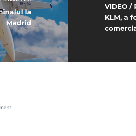
VIDEO / 
nalul la
KLM, a fo
Madrid
comercia
ment.