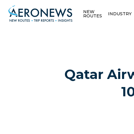
NEW
INDUSTRY
ROUTES
Qatar Airw
10
Hit enter to search or ESC to close