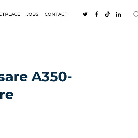
ETPLACE
JOBS
CONTACT
nsare A350-
are