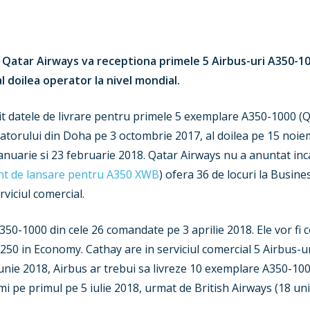
 Qatar Airways va receptiona primele 5 Airbus-uri A350-10
al doilea operator la nivel mondial.
lit datele de livrare pentru primele 5 exemplare A350-1000 (
eratorului din Doha pe 3 octombrie 2017, al doilea pe 15 noiem
anuarie si 23 februarie 2018. Qatar Airways nu a anuntat inc
ent de lansare pentru A350 XWB
) ofera 36 de locuri la Busin
viciul comercial.
50-1000 din cele 26 comandate pe 3 aprilie 2018. Ele vor fi co
50 in Economy. Cathay are in serviciul comercial 5 Airbus-
unie 2018, Airbus ar trebui sa livreze 10 exemplare A350-10
imi pe primul pe 5 iulie 2018, urmat de British Airways (18 un