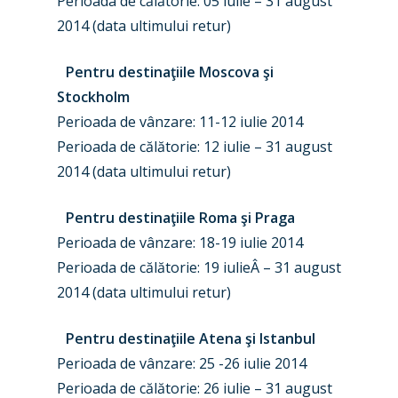
Perioada de călătorie: 05 iulie – 31 august
2014 (data ultimului retur)
Pentru destinaţiile Moscova şi
Stockholm
Perioada de vânzare: 11-12 iulie 2014
Perioada de călătorie: 12 iulie – 31 august
New Routes
2014 (data ultimului retur)
Industry
Pentru destinaţiile Roma şi Praga
Airshows
Accidents / Incidents
Perioada de vânzare: 18-19 iulie 2014
Perioada de călătorie: 19 iulieÂ – 31 august
Business Jets
Dubai 2025
2014 (data ultimului retur)
Paris 2025
Military
Pentru destinaţiile Atena şi Istanbul
Farnborough 2024
Trip Reports
Perioada de vânzare: 25 -26 iulie 2014
Paris 2023
Marketplace
Perioada de călătorie: 26 iulie – 31 august