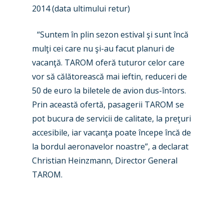
2014 (data ultimului retur)
Farnborough 2022
Jobs
Dubai 2019
“Suntem în plin sezon estival şi sunt încă
Contact
mulţi cei care nu şi-au facut planuri de
Paris 2019
vacanţă. TAROM oferă tuturor celor care
vor să călătorească mai ieftin, reduceri de
50 de euro la biletele de avion dus-întors.
Prin această ofertă, pasagerii TAROM se
pot bucura de servicii de calitate, la preţuri
accesibile, iar vacanţa poate începe încă de
la bordul aeronavelor noastre”, a declarat
Christian Heinzmann, Director General
TAROM.