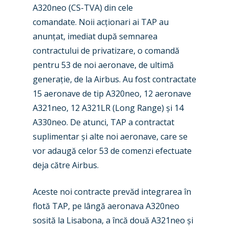
A320neo (CS-TVA) din cele
comandate. Noii acționari ai TAP au
anunțat, imediat după semnarea
contractului de privatizare, o comandă
pentru 53 de noi aeronave, de ultimă
generație, de la Airbus. Au fost contractate
15 aeronave de tip A320neo, 12 aeronave
A321neo, 12 A321LR (Long Range) și 14
New Routes
A330neo. De atunci, TAP a contractat
suplimentar și alte noi aeronave, care se
Industry
vor adaugă celor 53 de comenzi efectuate
Airshows
Accidents / Incidents
deja către Airbus.
Business Jets
Dubai 2025
Aceste noi contracte prevăd integrarea în
Paris 2025
Military
flotă TAP, pe lângă aeronava A320neo
sosită la Lisabona, a încă două A321neo și
Farnborough 2024
Trip Reports