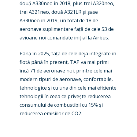
două A330neo în 2018, plus trei A320neo,
Paris 2023
Marketplace
trei A321neo, două A321LR și șase
A330neo în 2019, un total de 18 de
Farnborough 2022
Jobs
aeronave suplimentare față de cele 53 de
Dubai 2019
avioane noi comandate inițial la Airbus.
Contact
Paris 2019
Până în 2025, față de cele deja integrate în
flotă până în prezent, TAP va mai primi
încă 71 de aeronave noi, printre cele mai
modern tipuri de aeronave, confortabile,
tehnologice și cu una din cele mai eficiente
tehnologii în ceea ce privește reducerea
consumului de combustibil cu 15% și
reducerea emisiilor de CO2.