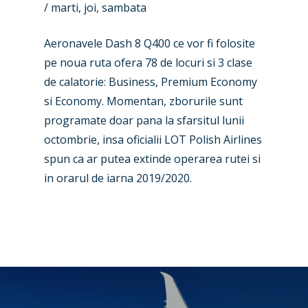
/ marti, joi, sambata
Business Jets
Dubai 2025
Aeronavele Dash 8 Q400 ce vor fi folosite
Paris 2025
Military
pe noua ruta ofera 78 de locuri si 3 clase
de calatorie: Business, Premium Economy
Farnborough 2024
Trip Reports
si Economy. Momentan, zborurile sunt
Paris 2023
Marketplace
programate doar pana la sfarsitul lunii
Farnborough 2022
octombrie, insa oficialii LOT Polish Airlines
Jobs
spun ca ar putea extinde operarea rutei si
Dubai 2019
Contact
in orarul de iarna 2019/2020.
Paris 2019