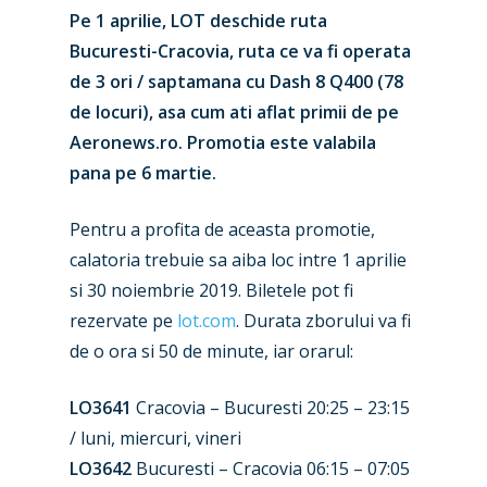
Pe 1 aprilie, LOT deschide ruta
Bucuresti-Cracovia, ruta ce va fi operata
de 3 ori / saptamana cu Dash 8 Q400 (78
de locuri), asa cum ati aflat primii de pe
Aeronews.ro. Promotia este valabila
pana pe 6 martie.
Pentru a profita de aceasta promotie,
calatoria trebuie sa aiba loc intre 1 aprilie
si 30 noiembrie 2019. Biletele pot fi
rezervate pe
lot.com
. Durata zborului va fi
de o ora si 50 de minute, iar orarul:
New Routes
LO3641
Cracovia – Bucuresti 20:25 – 23:15
Industry
/ luni, miercuri, vineri
LO3642
Bucuresti – Cracovia 06:15 – 07:05
Airshows
Accidents / Incidents