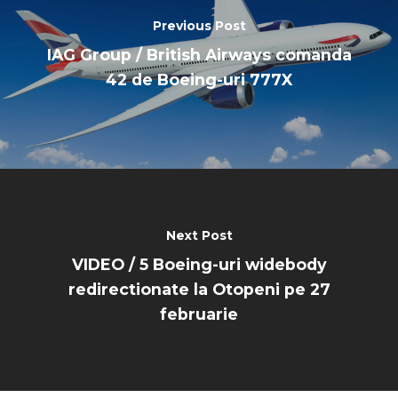
Previous Post
IAG Group / British Airways comanda
42 de Boeing-uri 777X
Next Post
VIDEO / 5 Boeing-uri widebody
redirectionate la Otopeni pe 27
februarie