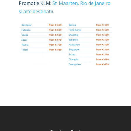
Promotie KLM:
St. Maarten, Rio de Janeiro
Business Jets
Dubai 2025
si alte destinatii
.
Paris 2025
Military
Farnborough 2024
Trip Reports
Paris 2023
Marketplace
Farnborough 2022
Jobs
Dubai 2019
Contact
Paris 2019