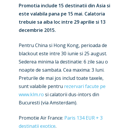
Promotia include 15 destinatii din Asia si
este valabila pana pe 15 mai. Calatoria
trebuie sa aiba loc intre 29 aprilie si 13
decembrie 2015.
Pentru China si Hong Kong, perioada de
blackout este intre 30 iunie si 25 august.
Sederea minima la destinatie: 6 zile sau o
noapte de sambata. Cea maxima: 3 luni.
Preturile de mai jos includ toate taxele,
sunt valabile pentru
rezervari facute pe
www.klm.ro
si calatorii dus-intors din
New Routes
Bucuresti (via Amsterdam).
Industry
Promotie Air France:
Paris 134 EUR + 3
Airshows
destinatii exotice
.
Accidents / Incidents