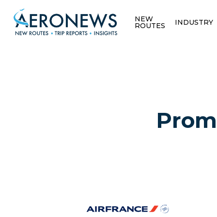
NEW
INDUSTRY
ROUTES
Prom
Hit enter to search or ESC to close