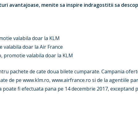
turi avantajoase, menite sa inspire indragostitii sa desc
motie valabila doar la KLM
 valabila doar la Air France
o, promotie valabila doar la KLM
entru pachete de cate doua bilete cumparate. Campania ofer
ionate de pe www.klm.ro, www.airfrance.ro si de la agentiile pa
 poate fi efectuata pana pe 14 decembrie 2017, exceptand per