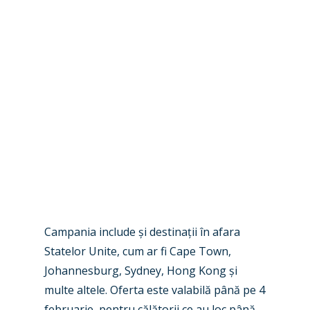
New Routes
Industry
Airshows
Accidents / Incidents
Business Jets
Dubai 2025
Paris 2025
Military
Farnborough 2024
Trip Reports
Campania include și destinații în afara
Paris 2023
Marketplace
Statelor Unite, cum ar fi Cape Town,
Johannesburg, Sydney, Hong Kong și
Farnborough 2022
Jobs
multe altele. Oferta este valabilă până pe 4
Dubai 2019
februarie, pentru călătorii ce au loc până