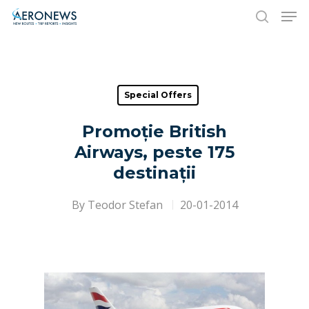
Hit enter to search or ESC to close
Special Offers
Promoție British
Airways, peste 175
destinații
By
Teodor Stefan
20-01-2014