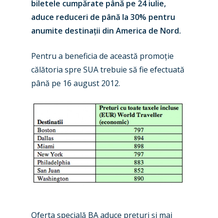
biletele cumpărate până pe 24 iulie,
aduce reduceri de până la 30% pentru
anumite destinații din America de Nord.
Pentru a beneficia de această promoție
călătoria spre SUA trebuie să fie efectuată
până pe 16 august 2012.
New Routes
Industry
Airshows
Accidents / Incidents
Oferta specială BA aduce prețuri și mai
Business Jets
Dubai 2025