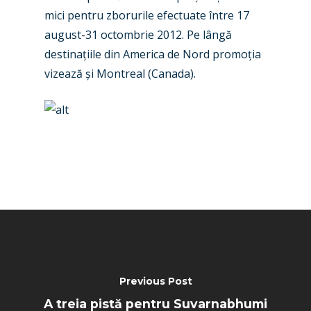
mici pentru zborurile efectuate între 17
Paris 2025
Military
august-31 octombrie 2012. Pe lângă
Farnborough 2024
destinațiile din America de Nord promoția
Trip Reports
vizează și Montreal (Canada).
Paris 2023
Marketplace
Farnborough 2022
Jobs
Dubai 2019
Contact
Paris 2019
Previous Post
A treia pistă pentru Suvarnabhumi