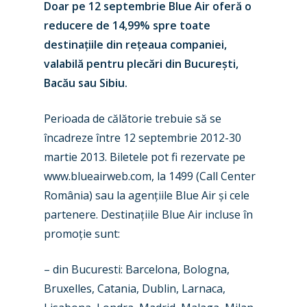
Doar pe 12 septembrie Blue Air oferă o
reducere de 14,99% spre toate
destinațiile din rețeaua companiei,
valabilă pentru plecări din București,
Bacău sau Sibiu.
Perioada de călătorie trebuie să se
încadreze între 12 septembrie 2012-30
martie 2013. Biletele pot fi rezervate pe
www.blueairweb.com, la 1499 (Call Center
România) sau la agențiile Blue Air și cele
New Routes
partenere. Destinațiile Blue Air incluse în
promoție sunt:
Industry
– din Bucuresti: Barcelona, Bologna,
Airshows
Accidents / Incidents
Bruxelles, Catania, Dublin, Larnaca,
Business Jets
Dubai 2025