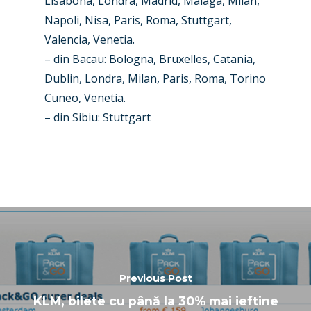
Lisabona, Londra, Madrid, Malaga, Milan,
Napoli, Nisa, Paris, Roma, Stuttgart,
Paris 2025
Military
Valencia, Venetia.
Farnborough 2024
Trip Reports
– din Bacau: Bologna, Bruxelles, Catania,
Dublin, Londra, Milan, Paris, Roma, Torino
Paris 2023
Marketplace
Cuneo, Venetia.
Farnborough 2022
Jobs
– din Sibiu: Stuttgart
Dubai 2019
Contact
Paris 2019
Previous Post
KLM, bilete cu până la 30% mai ieftine