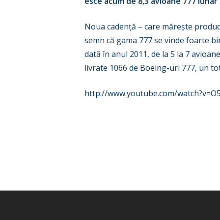
este acum de 8,3 avioane 777 lunar 
Noua cadență – care mărește producț
semn că gama 777 se vinde foarte bin
dată în anul 2011, de la 5 la 7 avioa
livrate 1066 de Boeing-uri 777, un tot
http://www.youtube.com/watch?v=