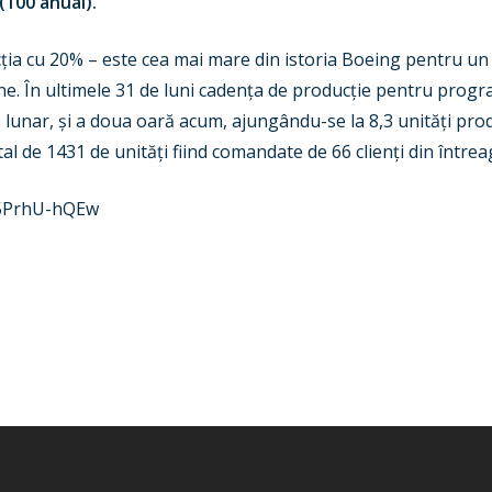
(100 anual).
ia cu 20% – este cea mai mare din istoria Boeing pentru un 
e. În ultimele 31 de luni cadența de producție pentru progr
ne lunar, și a doua oară acum, ajungându-se la 8,3 unități pr
al de 1431 de unități fiind comandate de 66 clienți din între
O5PrhU-hQEw