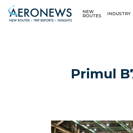
NEW
INDUSTRY
ROUTES
Primul B
Hit enter to search or ESC to close