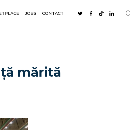
ETPLACE
JOBS
CONTACT
ță mărită