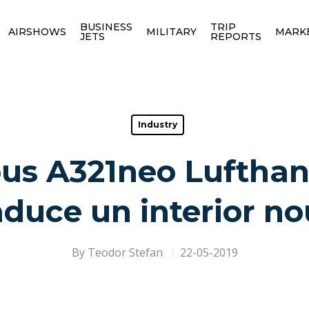
BUSINESS
TRIP
AIRSHOWS
MILITARY
MARK
JETS
REPORTS
Industry
bus A321neo Lufthan
aduce un interior no
By
Teodor Stefan
22-05-2019