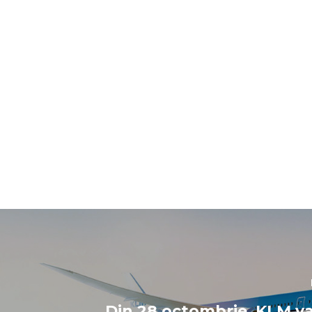
Din 28 octombrie, KLM va