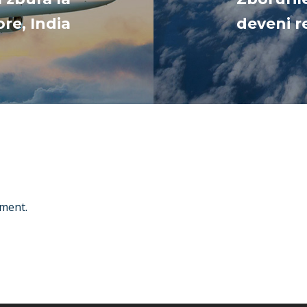
re, India
deveni r
ment.