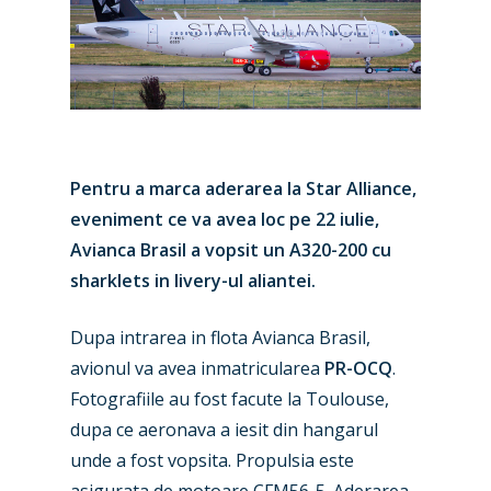
Pentru a marca aderarea la Star Alliance,
eveniment ce va avea loc pe 22 iulie,
Avianca Brasil a vopsit un A320-200 cu
sharklets in livery-ul aliantei.
Dupa intrarea in flota Avianca Brasil,
New Routes
avionul va avea inmatricularea
PR-OCQ
.
Fotografiile au fost facute la Toulouse,
Industry
dupa ce aeronava a iesit din hangarul
Airshows
Accidents / Incidents
unde a fost vopsita. Propulsia este