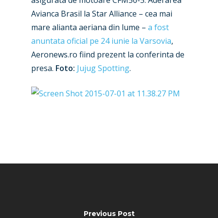
asigurata de motoare CFM56-5. Aderarea
Business Jets
Dubai 2025
Avianca Brasil la Star Alliance – cea mai
Paris 2025
Military
mare alianta aeriana din lume –
a fost
anuntata oficial pe 24 iunie la Varsovia
,
Farnborough 2024
Trip Reports
Aeronews.ro fiind prezent la conferinta de
Paris 2023
presa.
Foto:
Jujug Spotting
.
Marketplace
Farnborough 2022
Jobs
Dubai 2019
Contact
Paris 2019
Previous Post