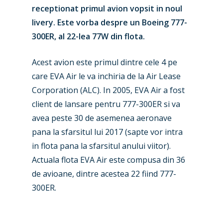
receptionat primul avion vopsit in noul
livery. Este vorba despre un Boeing 777-
300ER, al 22-lea 77W din flota.
Acest avion este primul dintre cele 4 pe
care EVA Air le va inchiria de la Air Lease
Corporation (ALC). In 2005, EVA Air a fost
New Routes
client de lansare pentru 777-300ER si va
Industry
avea peste 30 de asemenea aeronave
pana la sfarsitul lui 2017 (sapte vor intra
Airshows
Accidents / Incidents
in flota pana la sfarsitul anului viitor).
Actuala flota EVA Air este compusa din 36
Business Jets
Dubai 2025
de avioane, dintre acestea 22 fiind 777-
Paris 2025
Military
300ER.
Farnborough 2024
Trip Reports
Paris 2023