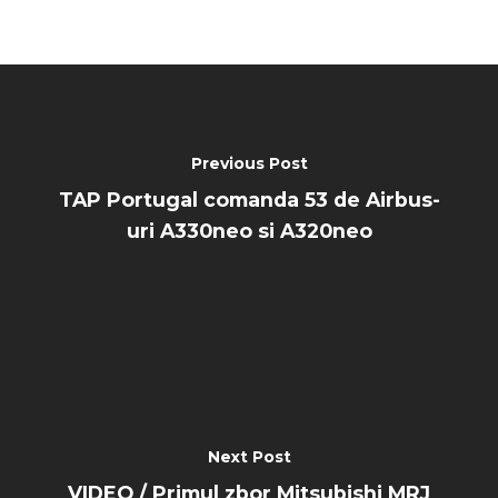
Marketplace
Farnborough 2022
Jobs
Dubai 2019
Contact
Paris 2019
Previous Post
TAP Portugal comanda 53 de Airbus-
uri A330neo si A320neo
Next Post
VIDEO / Primul zbor Mitsubishi MRJ