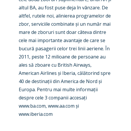
New Routes
altul BA, au fost puse deja în vânzare. De
Industry
altfel, rutele noi, alinierea programelor de
zbor, serviciile combinate
ș
i un număr mai
Airshows
Accidents / Incidents
mare de zboruri sunt doar câteva dintre
Business Jets
Dubai 2025
cele mai importante avantaje de care se
bucură pasagerii celor trei linii aeriene. În
Paris 2025
Military
2011, peste 12 milioane de persoane au
Farnborough 2024
Trip Reports
ales să zboare cu British Airways,
American Airlines
ș
i Iberia, călătorind spre
Paris 2023
Marketplace
40 de destina
ț
ii din America de Nord
ș
i
Farnborough 2022
Jobs
Europa. Pentru mai multe informa
ț
ii
Dubai 2019
despre cele 3 companii accesa
ț
i
Contact
www.ba.com, www.aa.com
ș
i
Paris 2019
www.iberia.com