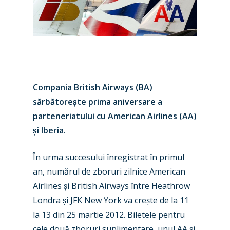
Compania British Airways (BA)
sărbătore
ș
te prima aniversare a
parteneriatului cu American Airlines (AA)
ș
i Iberia.
În urma succesului înregistrat în primul
an, numărul de zboruri zilnice American
Airlines
ș
i British Airways între Heathrow
Londra
ș
i JFK New York va cre
ș
te de la 11
la 13 din 25 martie 2012. Biletele pentru
cele două zboruri suplimentare, unul AA
ș
i