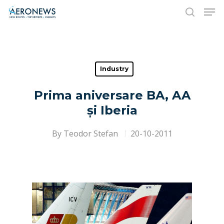
Hit enter to search or ESC to close
Industry
Prima aniversare BA, AA
și Iberia
By
Teodor Stefan
20-10-2011