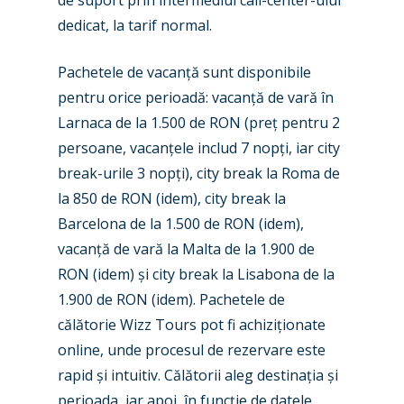
de suport prin intermediul call-center-ului
dedicat, la tarif normal.
Pachetele de vacanță sunt disponibile
pentru orice perioadă: vacanță de vară în
Larnaca de la 1.500 de RON (preț pentru 2
persoane, vacanțele includ 7 nopți, iar city
break-urile 3 nopți), city break la Roma de
New Routes
la 850 de RON (idem), city break la
Barcelona de la 1.500 de RON (idem),
Industry
vacanță de vară la Malta de la 1.900 de
Airshows
Accidents / Incidents
RON (idem) și city break la Lisabona de la
1.900 de RON (idem). Pachetele de
Business Jets
Dubai 2025
călătorie Wizz Tours pot fi achiziționate
Paris 2025
Military
online, unde procesul de rezervare este
rapid și intuitiv. Călătorii aleg destinația și
Farnborough 2024
Trip Reports
perioada, iar apoi, în funcție de datele