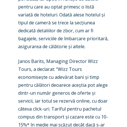
Paris 2023
Marketplace
pentru care au optat primesc o listă
variată de hoteluri. Odată alese hotelul și
Farnborough 2022
Jobs
tipul de cameră se trece la secțiunea
Dubai 2019
Contact
dedicată detaliilor de zbor, cum ar fi
Paris 2019
bagajele, serviciile de îmbarcare prioritară,
asigurarea de călătorie și altele.
Janos Barits, Managing Director Wizz
Tours, a declarat: “Wizz Tours
economisește cu adevărat bani și timp
pentru călători deoarece aceștia pot alege
dintr-un număr generos de oferte și
servicii, iar totul se rezervă online, cu doar
câteva click-uri. Tariful pentru pachetul
compus din transport și cazare este cu 10-
15%* în medie mai scăzut decât dacă s-ar