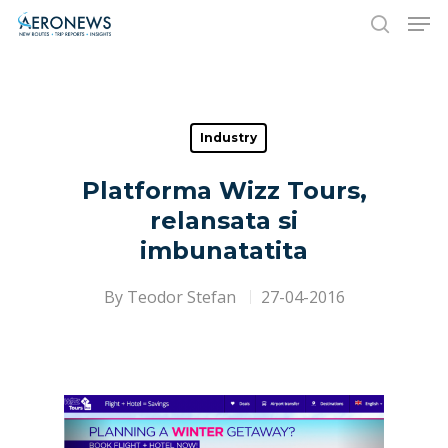
Hit enter to search or ESC to close
Industry
Platforma Wizz Tours,
relansata si
imbunatatita
By
Teodor Stefan
27-04-2016