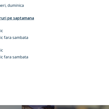
eri, duminica
oruri pe saptamana
ic
ic fara sambata
ic
ic fara sambata