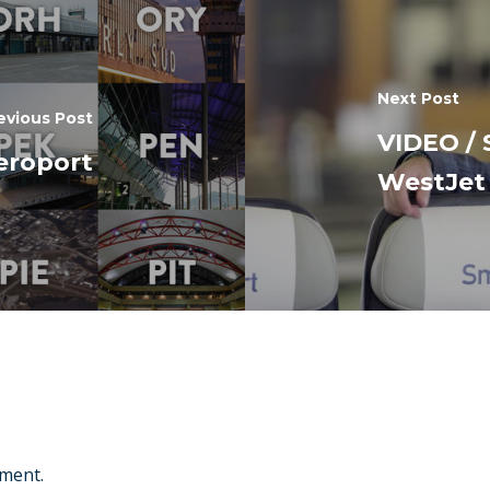
Next Post
evious Post
VIDEO / 
aeroport
WestJet 
ment.