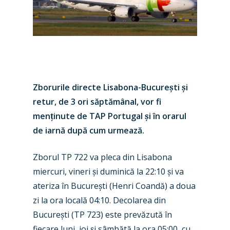
Zborurile directe Lisabona-Bucure
ș
ti
ș
i
retur, de 3 ori săptămânal, vor fi
men
ț
inute de TAP Portugal
ș
i în orarul
de iarnă după cum urmează.
Zborul TP 722 va pleca din Lisabona
New Routes
miercuri, vineri
ș
i duminică la 22
:10
ș
i va
ateriza în Bucure
ș
ti (Henri Coandă) a doua
Industry
zi la ora locală 04:10. Decolarea din
Airshows
Accidents / Incidents
Bucure
ș
ti (TP 723) este prevăzută în
fiecare luni, joi
ș
i sâmbătă la ora 05:00, cu