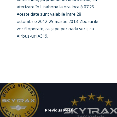
Business Jets
Dubai 2025
aterizare în Lisabona la ora locală 07:25.
Paris 2025
Military
Aceste date sunt valabile între 28
octombrie 2012-29 martie 2013. Zborurile
Farnborough 2024
Trip Reports
vor fi operate, ca
ș
i pe perioada verii, cu
Paris 2023
Marketplace
Airbus-uri A319.
Farnborough 2022
Jobs
Dubai 2019
Contact
Paris 2019
Previous Post