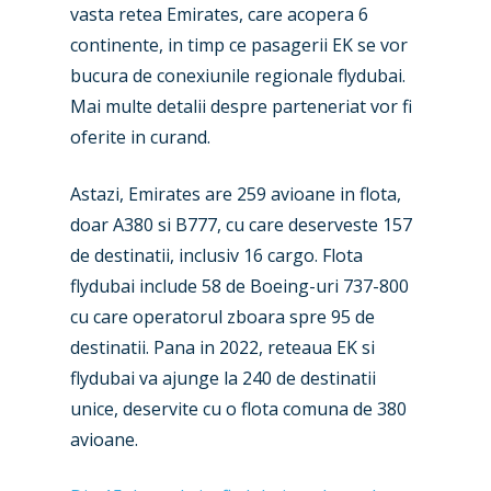
vasta retea Emirates, care acopera 6
continente, in timp ce pasagerii EK se vor
bucura de conexiunile regionale flydubai.
Mai multe detalii despre parteneriat vor fi
oferite in curand.
New Routes
Astazi, Emirates are 259 avioane in flota,
Industry
doar A380 si B777, cu care deserveste 157
de destinatii, inclusiv 16 cargo. Flota
Airshows
Accidents / Incidents
flydubai include 58 de Boeing-uri 737-800
Business Jets
cu care operatorul zboara spre 95 de
Dubai 2025
destinatii. Pana in 2022, reteaua EK si
Paris 2025
Military
flydubai va ajunge la 240 de destinatii
Farnborough 2024
unice, deservite cu o flota comuna de 380
Trip Reports
avioane.
Paris 2023
Marketplace