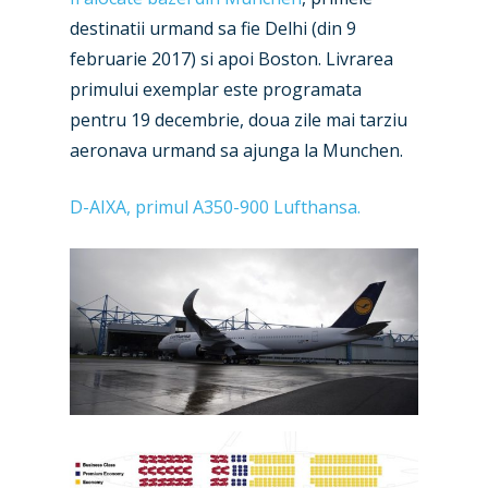
Industry
destinatii urmand sa fie Delhi (din 9
februarie 2017) si apoi Boston. Livrarea
Airshows
Accidents / Incidents
primului exemplar este programata
Business Jets
Dubai 2025
pentru 19 decembrie, doua zile mai tarziu
aeronava urmand sa ajunga la Munchen.
Paris 2025
Military
Farnborough 2024
Trip Reports
D-AIXA, primul A350-900 Lufthansa.
Paris 2023
Marketplace
Farnborough 2022
Jobs
Dubai 2019
Contact
Paris 2019