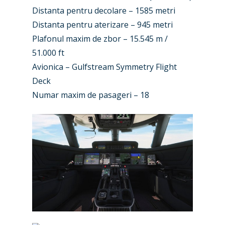
Distanta pentru decolare – 1585 metri
Industry
Distanta pentru aterizare – 945 metri
Airshows
Accidents / Incidents
Plafonul maxim de zbor – 15.545 m /
51.000 ft
Business Jets
Dubai 2025
Avionica – Gulfstream Symmetry Flight
Paris 2025
Military
Deck
Numar maxim de pasageri – 18
Farnborough 2024
Trip Reports
Paris 2023
Marketplace
Farnborough 2022
Jobs
Dubai 2019
Contact
Paris 2019