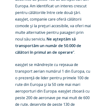
Business Jets
Dubai 2025
Europa. Am identificat un interes crescut
pentru călătoriile între cele două ţări.
Paris 2025
Military
easyJet, companie care oferă călătorii
Farnborough 2024
Trip Reports
comode şi la preţuri accesibile, va oferi mai
multe alternative pentru pasageri prin
Paris 2023
Marketplace
noul său serviciu.
Ne aşteptăm să
Farnborough 2022
Jobs
transportăm un număr de 50.000 de
Dubai 2019
călători în primul an de operare
”.
Contact
Paris 2019
easyJet se mândrește cu reţeaua de
transport aerian numărul 1 din Europa, cu
o prezenţă de lider pentru primele 100 de
rute din Europa şi la 50 cele mai mari
aeroporturi din Europa. easyJet zboară cu
peste 200 de aeronave pe mai mult de 600
de rute, deservite de peste 130 de