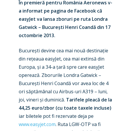
În premieră pentru România Aeronews v-
a informat pe pagina de Facebook că
easyJet va lansa zboruri pe ruta Londra
Gatwick – București Henri Coandă din 17
octombrie 2013.
București devine cea mai nouă destinație
din rețeaua easyJet, cea mai extinsă din
Europa, și a 34-a țară spre care easyJet
operează. Zborurile Londra Gatwick –
București Henri Coandă vor avea loc de 4
ori săptămânal cu Airbus-uri A319 – luni,
joi, vineri și duminică.
Tarifele pleacă de la
44,25 euro/zbor (cu toate taxele incluse)
iar biletele pot fi rezervate deja pe
www.easyjet.com
. Ruta LGW-OTP va fi