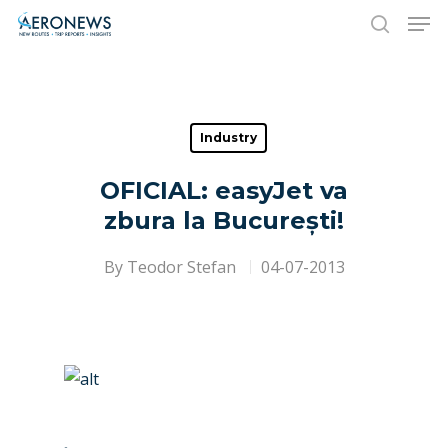
Hit enter to search or ESC to close
Industry
OFICIAL: easyJet va
zbura la București!
By
Teodor Stefan
04-07-2013