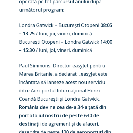
operată pe tot parcursul anului după
următorul program:
Londra Gatwick – București Otopeni
08:05
– 13:25
/ luni, joi, vineri, duminică
București Otopeni – Londra Gatwick
14:00
– 15:30
/ luni, joi, vineri, duminică
Paul Simmons, Director easyJet pentru
Marea Britanie, a declarat: „easyJet este
încântată să lanseze acest nou serviciu
între Aeroportul Internaţional Henri
Coandă Bucureşti şi Londra Gatwick.
New Routes
România devine cea de-a 34-a ţată din
Industry
portofoliul nostru de peste 630 de
destinaţii
de agrement şi de afaceri,
Airshows
Accidents / Incidents
deservite de peste 130 de aeroporturi din