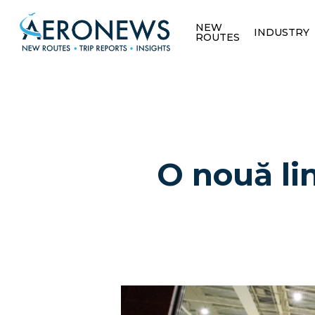
NEW
INDUSTRY
ROUTES
O nouă li
Hit enter to search or ESC to close