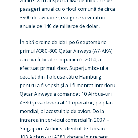
zilnice, va transporta 480 de milioane de
pasageri anual cu o flotă comună de circa
Industry
3500 de avioane și va genera venituri
Airshows
Accidents / Incidents
anuale de 140 de miliarde de dolari.
Business Jets
Dubai 2025
În altă ordine de idei, pe 6 septembrie
Paris 2025
Military
primul A380-800 Qatar Airways (A7-AKA),
care va fi livrat companiei în 2014, a
Farnborough 2024
Trip Reports
efectuat primul zbor. Superjumbo-ul a
Paris 2023
Marketplace
decolat din Tolouse către Hamburg
pentru a fi vopsit și a-i fi montat interiorul.
Farnborough 2022
Jobs
Qatar Airways a comandat 10 Airbus-uri
Dubai 2019
A380 și va deveni al 11 operator, pe plan
Contact
Paris 2019
mondial, al acestui tip de avion. De la
intrarea în serviciul comercial în 2007 –
Singapore Airlines, clientul de lansare –
108 Airbus-uri A380 zboară în prezent