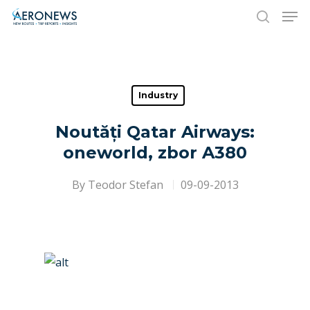
Hit enter to search or ESC to close
Industry
Noutăți Qatar Airways:
oneworld, zbor A380
By
Teodor Stefan
09-09-2013