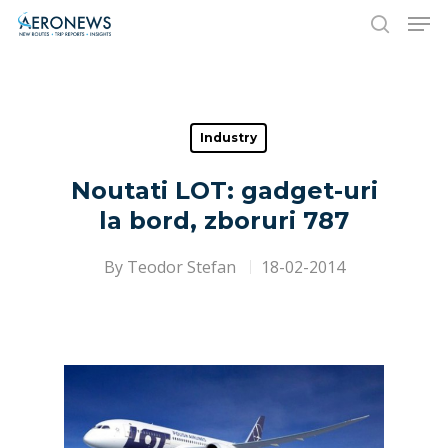
Hit enter to search or ESC to close
Industry
Noutati LOT: gadget-uri
la bord, zboruri 787
By
Teodor Stefan
18-02-2014