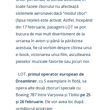
toate fazele zborului nu afectează
sistemele aeronavei dacă “modul zbor”
(lipsa rețelei) este activat. Astfel, începând
din 17 februarie, pasagerii LOT se pot
bucura de mai mult divertisment de la
New Routes
urcarea în avion și până la părăsirea
acestuia, fie că vorbim despre citirea unui
Industry
e-book, vizionarea unui film, ascultearea
Airshows
Accidents / Incidents
pieselor muzicale favorite sau jocuri noi.
Business Jets
Dubai 2025
LOT,
primul operator european de
Paris 2025
Military
Dreamliner
, cu 5 exemplare în flotă, va
opera alte două zboruri speciale cu
Farnborough 2024
Trip Reports
Boeing 787 între Varșovia și Tbilisi
pe 25
Paris 2023
Marketplace
și 26 februarie
. Ele vor avea loc după
următorul program:
Farnborough 2022