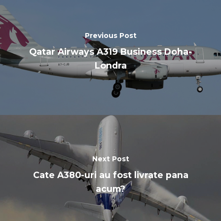
Previous Post
Qatar Airways A319 Business Doha-
Londra
Next Post
Cate A380-uri au fost livrate pana
acum?