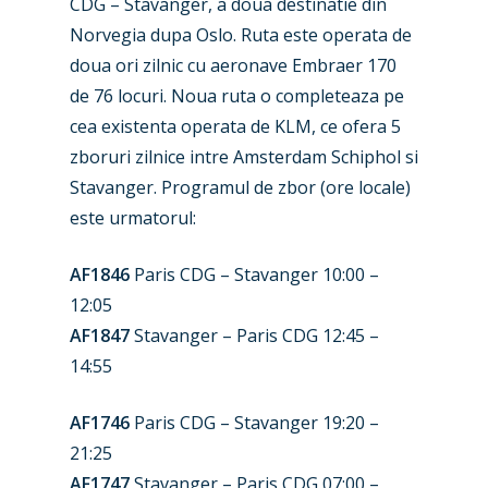
CDG – Stavanger, a doua destinatie din
Norvegia dupa Oslo. Ruta este operata de
doua ori zilnic cu aeronave Embraer 170
de 76 locuri. Noua ruta o completeaza pe
cea existenta operata de KLM, ce ofera 5
New Routes
zboruri zilnice intre Amsterdam Schiphol si
Industry
Stavanger. Programul de zbor (ore locale)
este urmatorul:
Airshows
Accidents / Incidents
AF1846
Paris CDG – Stavanger 10:00 –
Business Jets
Dubai 2025
12:05
Paris 2025
Military
AF1847
Stavanger – Paris CDG 12:45 –
Farnborough 2024
14:55
Trip Reports
Paris 2023
Marketplace
AF1746
Paris CDG – Stavanger 19:20 –
Farnborough 2022
21:25
Jobs
AF1747
Stavanger – Paris CDG 07:00 –