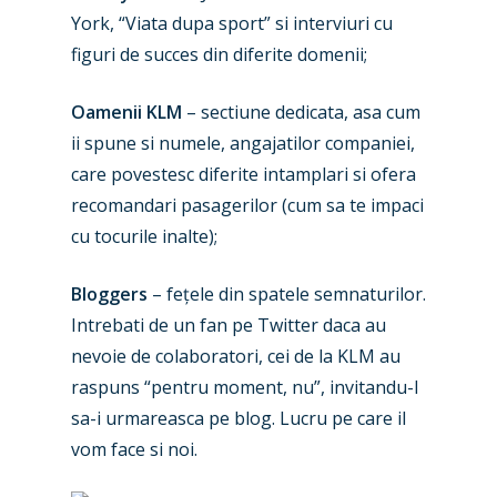
Industry
York, “Viata dupa sport” si interviuri cu
Airshows
Accidents / Incidents
figuri de succes din diferite domenii;
Business Jets
Dubai 2025
Oamenii KLM
– sectiune dedicata, asa cum
Paris 2025
ii spune si numele, angajatilor companiei,
Military
care povestesc diferite intamplari si ofera
Farnborough 2024
Trip Reports
recomandari pasagerilor (cum sa te impaci
Paris 2023
cu tocurile inalte);
Marketplace
Farnborough 2022
Jobs
Bloggers
– fețele din spatele semnaturilor.
Dubai 2019
Intrebati de un fan pe Twitter daca au
Contact
nevoie de colaboratori, cei de la KLM au
Paris 2019
raspuns “pentru moment, nu”, invitandu-l
sa-i urmareasca pe blog. Lucru pe care il
vom face si noi.