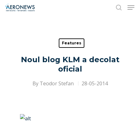
Hit enter to search or ESC to close
Features
Noul blog KLM a decolat
oficial
By
Teodor Stefan
28-05-2014