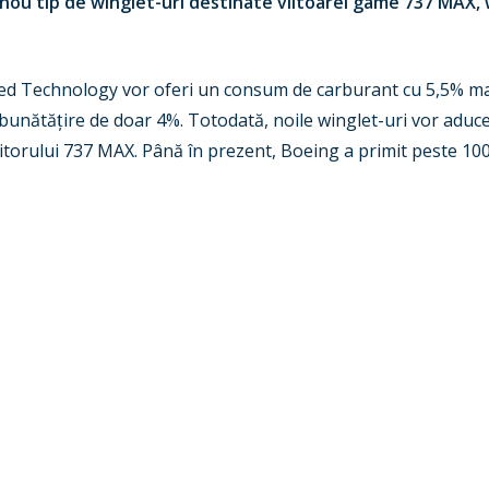
ou tip de winglet-uri destinate viitoarei game 737 MAX, w
ced Technology vor oferi un consum de carburant cu 5,5% mai
mbunătă
ț
ire de doar 4%. Totodată, noile winglet-uri vor adu
viitorului 737 MAX. Până în prezent, Boeing a primit peste 