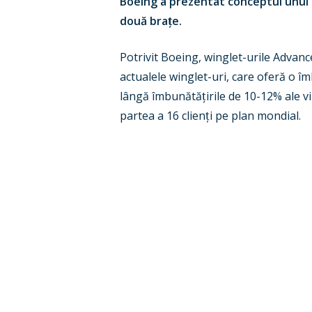
Boeing a prezentat conceptul unui n
două bra
ț
e.
Potrivit Boeing, winglet-urile Advan
actualele winglet-uri, care oferă o î
lângă îmbunătă
ț
irile de 10-12% ale 
partea a 16 clien
ț
i pe plan mondial.