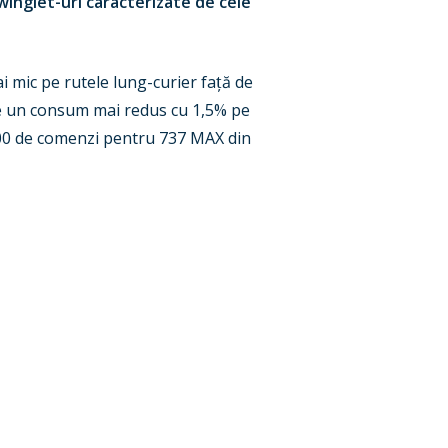
inglet-uri caracterizate de cele
 mic pe rutele lung-curier fa
ț
ă de
ce un consum mai redus cu 1,5% pe
1000 de comenzi pentru 737 MAX din