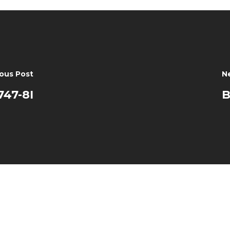
ous Post
N
747-8I
B