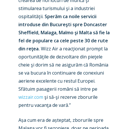
crearea de noi locuri de muncă şi
Airshows
stimularea turismului şi a industriei
Accidents / Incidents
ospitalităţii.
Sperăm ca noile servicii
Business Jets
Dubai 2025
introduse din Bucureşti spre Doncaster
Sheffield, Malaga, Malmo şi Malta să fie la
Paris 2025
Military
fel de populare ca cele peste 30 de rute
Farnborough 2024
Trip Reports
din reţea.
Wizz Air a reacţionat prompt la
Paris 2023
oportunităţile de dezvoltare din pieţele
Marketplace
cheie şi dorim să ne asigurăm că România
Farnborough 2022
Jobs
se va bucura în continuare de conexiuni
Dubai 2019
aeriene excelente cu restul Europei.
Contact
Sfătuim pasagerii români să intre pe
Paris 2019
wizzair.com
şi să-şi rezerve zborurile
pentru vacanţa de vară.”
Așa cum era de așteptat, zborurile spre
Malaga vor fi sezoniere, doar pe perioada