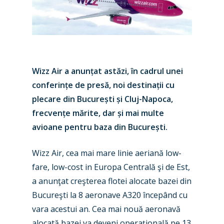
Wizz Air a anunțat astăzi, în cadrul unei
conferințe de presă, noi destinații cu
plecare din București și Cluj-Napoca,
frecvențe mărite, dar și mai multe
avioane pentru baza din București.
Wizz Air, cea mai mare linie aeriană low-
fare, low-cost in Europa Centrală şi de Est,
a anunţat creşterea flotei alocate bazei din
Bucureşti la 8 aeronave A320 începând cu
vara acestui an. Cea mai nouă aeronavă
alocată bazei va deveni operaţională pe 13