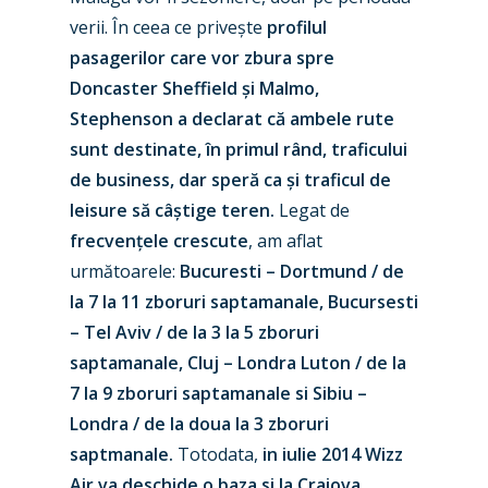
verii. În ceea ce privește
profilul
pasagerilor care vor zbura spre
Doncaster Sheffield și Malmo,
Stephenson a declarat că ambele rute
sunt destinate, în primul rând, traficului
de business, dar speră ca și traficul de
leisure să câștige teren.
Legat de
frecvențele crescute
, am aflat
următoarele:
Bucuresti – Dortmund / de
la 7 la 11 zboruri saptamanale, Bucursesti
– Tel Aviv / de la 3 la 5 zboruri
saptamanale, Cluj – Londra Luton / de la
7 la 9 zboruri saptamanale si Sibiu –
Londra / de la doua la 3 zboruri
saptmanale.
Totodata,
in iulie 2014 Wizz
Air va deschide o baza si la Craiova
.