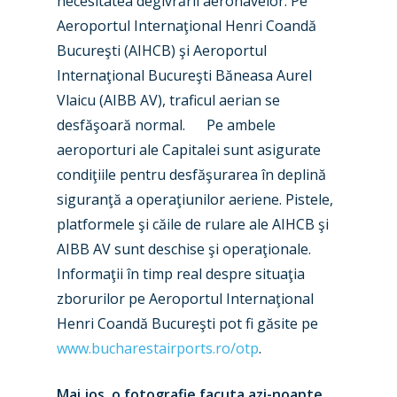
necesitatea degivrării aeronavelor. Pe
Aeroportul Internaţional Henri Coandă
Bucureşti (AIHCB) şi Aeroportul
Internaţional Bucureşti Băneasa Aurel
Vlaicu (AIBB AV), traficul aerian se
desfăşoară normal. Pe ambele
New Routes
aeroporturi ale Capitalei sunt asigurate
Industry
condiţiile pentru desfăşurarea în deplină
siguranţă a operaţiunilor aeriene. Pistele,
Airshows
Accidents / Incidents
platformele şi căile de rulare ale AIHCB şi
Business Jets
Dubai 2025
AIBB AV sunt deschise şi operaţionale.
Informaţii în timp real despre situaţia
Paris 2025
Military
zborurilor pe Aeroportul Internaţional
Farnborough 2024
Trip Reports
Henri Coandă Bucureşti pot fi găsite pe
www.bucharestairports.ro/otp
.
Paris 2023
Marketplace
Farnborough 2022
Mai jos, o fotografie facuta azi-noapte