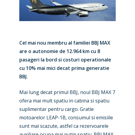
Cel mai nou membru al familiei BBJ MAX
are o autonomie de 12.964 km cu 8
pasageri la bord si costuri operationale
cu 10% mai mici decat prima generatie
BBJ.
Mai lung decat primul BBJ, noul BBJ MAX 7
ofera mai mult spatiu in cabina si spatiu
suplimentar pentru cargo. Gratie
New Routes
motoarelor LEAP-1B, consumul si emisiile
Industry
sunt mai scazute, astfel ca rezervoarele
auxiliare ocupa mai putin spatiu. BBJ MAX