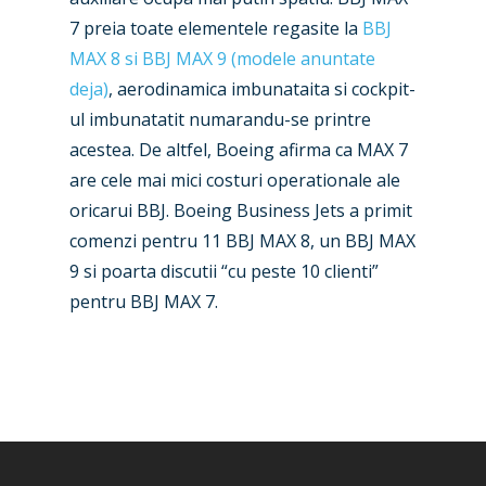
Airshows
Accidents / Incidents
7 preia toate elementele regasite la
BBJ
Business Jets
Dubai 2025
MAX 8 si BBJ MAX 9 (modele anuntate
deja)
, aerodinamica imbunataita si cockpit-
Paris 2025
Military
ul imbunatatit numarandu-se printre
Farnborough 2024
Trip Reports
acestea. De altfel, Boeing afirma ca MAX 7
are cele mai mici costuri operationale ale
Paris 2023
Marketplace
oricarui BBJ. Boeing Business Jets a primit
Farnborough 2022
Jobs
comenzi pentru 11 BBJ MAX 8, un BBJ MAX
Dubai 2019
9 si poarta discutii “cu peste 10 clienti”
Contact
pentru BBJ MAX 7.
Paris 2019