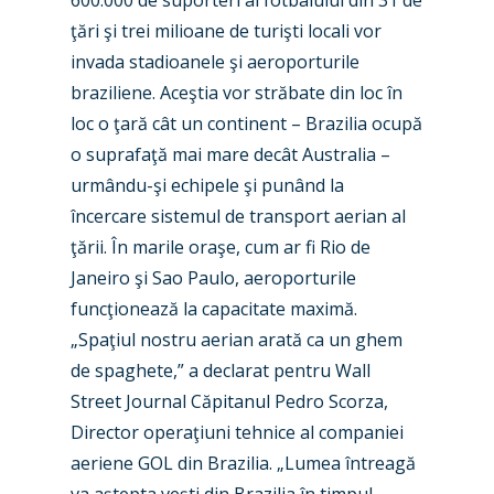
600.000 de suporteri ai fotbalului din 31 de
ţări şi trei milioane de turişti locali vor
invada stadioanele şi aeroporturile
braziliene. Aceştia vor străbate din loc în
loc o ţară cât un continent – Brazilia ocupă
o suprafaţă mai mare decât Australia –
urmându-şi echipele şi punând la
încercare sistemul de transport aerian al
ţării. În marile oraşe, cum ar fi Rio de
Janeiro şi Sao Paulo, aeroporturile
funcţionează la capacitate maximă.
„Spaţiul nostru aerian arată ca un ghem
de spaghete,” a declarat pentru Wall
Street Journal Căpitanul Pedro Scorza,
Director operaţiuni tehnice al companiei
aeriene GOL din Brazilia. „Lumea întreagă