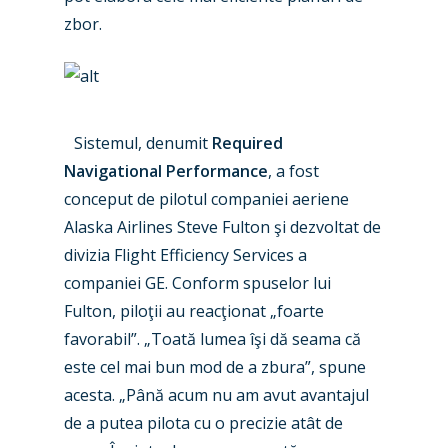
zbor.
Sistemul, denumit
Required
Navigational Performance
, a fost
conceput de pilotul companiei aeriene
New Routes
Alaska Airlines Steve Fulton şi dezvoltat de
divizia Flight Efficiency Services a
Industry
companiei GE. Conform spuselor lui
Airshows
Fulton, piloţii au reacţionat „foarte
Accidents / Incidents
favorabil”. „Toată lumea îşi dă seama că
Business Jets
Dubai 2025
este cel mai bun mod de a zbura”, spune
Paris 2025
acesta. „Până acum nu am avut avantajul
Military
de a putea pilota cu o precizie atât de
Farnborough 2024
Trip Reports