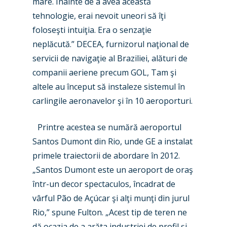
mare. Înainte de a avea această
Paris 2023
tehnologie, erai nevoit uneori să îţi
Marketplace
foloseşti intuiţia. Era o senzaţie
Farnborough 2022
Jobs
neplăcută.” DECEA, furnizorul naţional de
Dubai 2019
servicii de navigaţie al Braziliei, alături de
Contact
companii aeriene precum GOL, Tam şi
Paris 2019
altele au început să instaleze sistemul în
carlingile aeronavelor şi în 10 aeroporturi.
Printre acestea se numără aeroportul
Santos Dumont din Rio, unde GE a instalat
primele traiectorii de abordare în 2012.
„Santos Dumont este un aeroport de oraş
într-un decor spectaculos, încadrat de
vârful Pão de Açúcar şi alţi munţi din jurul
Rio,” spune Fulton. „Acest tip de teren ne
dă ocazia de a arăta industriei de profil şi