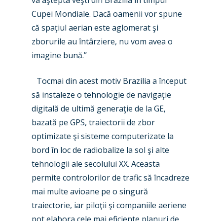
va aştepta veşti din Brazilia în timpul
Cupei Mondiale. Dacă oamenii vor spune
că spaţiul aerian este aglomerat şi
zborurile au întârziere, nu vom avea o
imagine bună.”
Tocmai din acest motiv Brazilia a început
să instaleze o tehnologie de navigaţie
digitală de ultimă generaţie de la GE,
bazată pe GPS, traiectorii de zbor
optimizate şi sisteme computerizate la
bord în loc de radiobalize la sol şi alte
tehnologii ale secolului XX. Aceasta
permite controlorilor de trafic să încadreze
mai multe avioane pe o singură
traiectorie, iar piloţii şi companiile aeriene
pot elabora cele mai eficiente planuri de