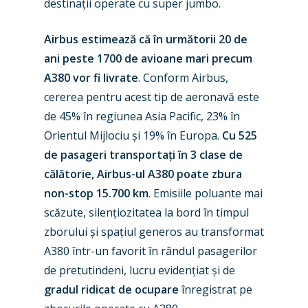
destinații operate cu super jumbo.
Farnborough 2024
Trip Reports
Airbus estimează că în următorii 20 de
Paris 2023
Marketplace
ani peste 1700 de avioane mari precum
Farnborough 2022
A380 vor fi livrate
. Conform Airbus,
Jobs
cererea pentru acest tip de aeronavă este
Dubai 2019
Contact
de 45% în regiunea Asia Pacific, 23% în
Paris 2019
Orientul Mijlociu și 19% în Europa.
Cu 525
de pasageri transportați în 3 clase de
călătorie, Airbus-ul A380 poate zbura
non-stop 15.700 km
. Emisiile poluante mai
scăzute, silențiozitatea la bord în timpul
zborului și spațiul generos au transformat
A380 într-un favorit în rândul pasagerilor
de pretutindeni, lucru evidențiat și de
gradul ridicat de ocupare
înregistrat pe