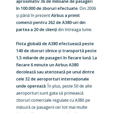
aproximativ 36 de milioane de pasageri
în 100.000 de zboruri efectuate
. Din 2006
și până în prezent
Airbus a primit
comenzi pentru 262 de A380-uri din
partea a 20 de clienți
din întreaga lume.
Flota globală de A380 efectuează peste
140 de zboruri zilnice și transportă peste
1,5 miliarde de pasageri în fiecare lună
.
La
fiecare 6 minute un Airbus A380
New Routes
decolează sau aterizează pe unul dintre
Industry
cele 32 de aeroporturi internaționale
unde operează
. În plus, peste 50 de alte
Airshows
Accidents / Incidents
aeroporturi sunt gata să primească
Business Jets
Dubai 2025
zboruri comerciale regulate cu A380 pe
măsură ce pasagerii cer tot mai multe
Paris 2025
Military