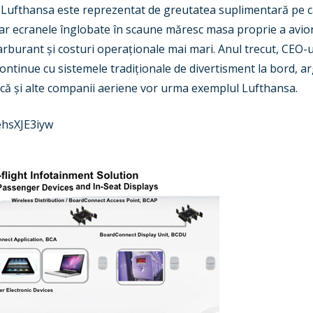
 Lufthansa este reprezentat de greutatea suplimentară pe ca
doar ecranele înglobate în scaune măresc masa proprie a avio
burant și costuri operaționale mai mari. Anul trecut, CEO-ul
continue cu sistemele tradiționale de divertisment la bord, 
că și alte companii aeriene vor urma exemplul Lufthansa.
ehsXJE3iyw