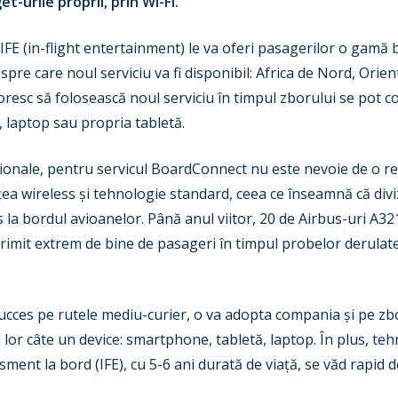
-urile proprii, prin Wi-Fi.
E (in-flight entertainment) le va oferi pasagerilor o gamă 
i spre care noul serviciu va fi disponibil: Africa de Nord, Orien
resc să folosească noul serviciu în timpul zborului se pot co
 laptop sau propria tabletă.
onale, pentru servicul BoardConnect nu este nevoie de o reț
țea wireless și tehnologie standard, ceea ce înseamnă că div
 la bordul avioanelor. Până anul viitor, 20 de Airbus-uri A32
imit extrem de bine de pasageri în timpul probelor derulate,
ces pe rutele mediu-curier, o va adopta compania și pe zbor
a lor câte un device: smartphone, tabletă, laptop. În plus, te
isment la bord (IFE), cu 5-6 ani durată de viață, se văd rapid d