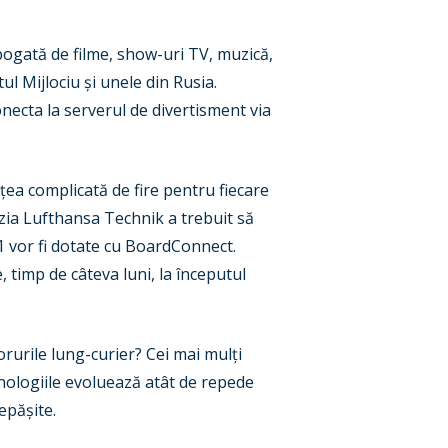
bogată de filme, show-uri TV, muzică,
tul Mijlociu și unele din Rusia.
necta la serverul de divertisment via
ea complicată de fire pentru fiecare
izia Lufthansa Technik a trebuit să
1 vor fi dotate cu BoardConnect.
 timp de câteva luni, la începutul
urile lung-curier? Cei mai mulți
hnologiile evoluează atât de repede
epășite.