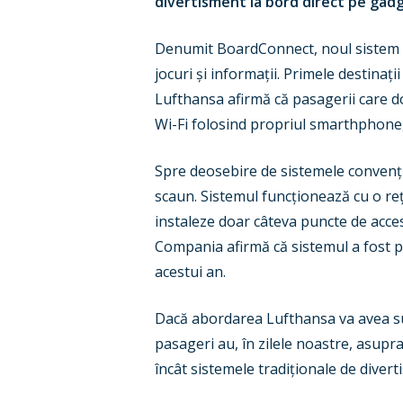
divertisment la bord direct pe gadget
Denumit BoardConnect, noul sistem IF
jocuri și informații. Primele destinați
Lufthansa afirmă că pasagerii care do
Wi-Fi folosind propriul smarthphone,
Spre deosebire de sistemele convenți
scaun. Sistemul funcționează cu o re
instaleze doar câteva puncte de acces
Compania afirmă că sistemul a fost pr
acestui an.
Dacă abordarea Lufthansa va avea suc
pasageri au, în zilele noastre, asupr
încât sistemele tradiționale de divert