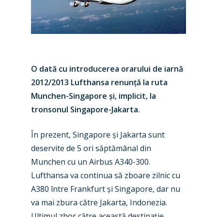
O dată cu introducerea orarului de iarnă
2012/2013 Lufthansa renunță la ruta
Munchen-Singapore și, implicit, la
tronsonul Singapore-Jakarta.
În prezent, Singapore și Jakarta sunt
deservite de 5 ori săptămânal din
Munchen cu un Airbus A340-300.
New Routes
Lufthansa va continua să zboare zilnic cu
Industry
A380 între Frankfurt și Singapore, dar nu
va mai zbura către Jakarta, Indonezia.
Airshows
Accidents / Incidents
Ultimul zbor către această destinație,