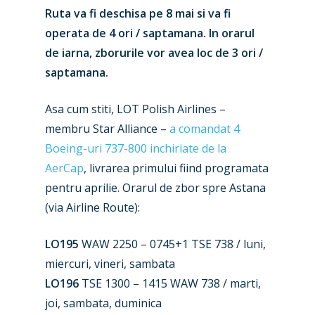
Ruta va fi deschisa pe 8 mai si va fi
operata de 4 ori / saptamana. In orarul
de iarna, zborurile vor avea loc de 3 ori /
saptamana.
Asa cum stiti, LOT Polish Airlines –
membru Star Alliance –
a comandat 4
Boeing-uri 737-800 inchiriate de la
AerCap
, livrarea primului fiind programata
pentru aprilie. Orarul de zbor spre Astana
(via Airline Route):
New Routes
Industry
LO195
WAW 2250 – 0745+1 TSE 738 / luni,
miercuri, vineri, sambata
Airshows
Accidents / Incidents
LO196
TSE 1300 – 1415 WAW 738 / marti,
Business Jets
joi, sambata, duminica
Dubai 2025