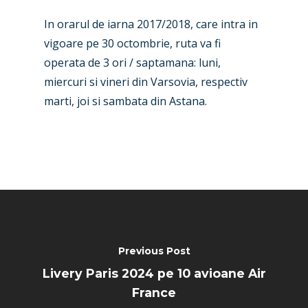
Paris 2025
Military
In orarul de iarna 2017/2018, care intra in
vigoare pe 30 octombrie, ruta va fi
Farnborough 2024
Trip Reports
operata de 3 ori / saptamana: luni,
Paris 2023
Marketplace
miercuri si vineri din Varsovia, respectiv
Farnborough 2022
marti, joi si sambata din Astana.
Jobs
Dubai 2019
Contact
Paris 2019
Previous Post
Livery Paris 2024 pe 10 avioane Air
France