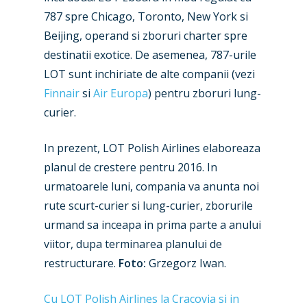
Business Jets
Dubai 2025
787 spre Chicago, Toronto, New York si
Paris 2025
Military
Beijing, operand si zboruri charter spre
destinatii exotice. De asemenea, 787-urile
Farnborough 2024
Trip Reports
LOT sunt inchiriate de alte companii (vezi
Paris 2023
Marketplace
Finnair
si
Air Europa
) pentru zboruri lung-
Farnborough 2022
curier.
Jobs
Dubai 2019
Contact
In prezent, LOT Polish Airlines elaboreaza
Paris 2019
planul de crestere pentru 2016. In
urmatoarele luni, compania va anunta noi
rute scurt-curier si lung-curier, zborurile
urmand sa inceapa in prima parte a anului
viitor, dupa terminarea planului de
restructurare.
Foto:
Grzegorz Iwan.
Cu LOT Polish Airlines la Cracovia si in