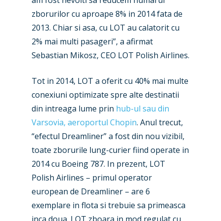
am fost nevoiti sa reducem numarul
zborurilor cu aproape 8% in 2014 fata de
2013. Chiar si asa, cu LOT au calatorit cu
2% mai multi pasageri”, a afirmat
Sebastian Mikosz, CEO LOT Polish Airlines.
Tot in 2014, LOT a oferit cu 40% mai multe
conexiuni optimizate spre alte destinatii
din intreaga lume prin
hub-ul sau din
Varsovia, aeroportul Chopin
. Anul trecut,
“efectul Dreamliner” a fost din nou vizibil,
toate zborurile lung-curier fiind operate in
New Routes
2014 cu Boeing 787. In prezent, LOT
Polish Airlines – primul operator
Industry
european de Dreamliner – are 6
Airshows
Accidents / Incidents
exemplare in flota si trebuie sa primeasca
inca doua. LOT zboara in mod regulat cu