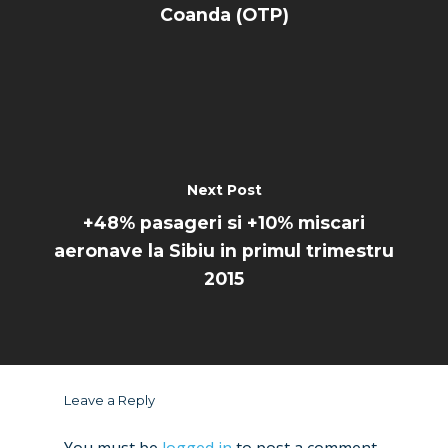
Coanda (OTP)
Next Post
+48% pasageri si +10% miscari
aeronave la Sibiu in primul trimestru
2015
Leave a Reply
You must be
logged in
to post a comment.