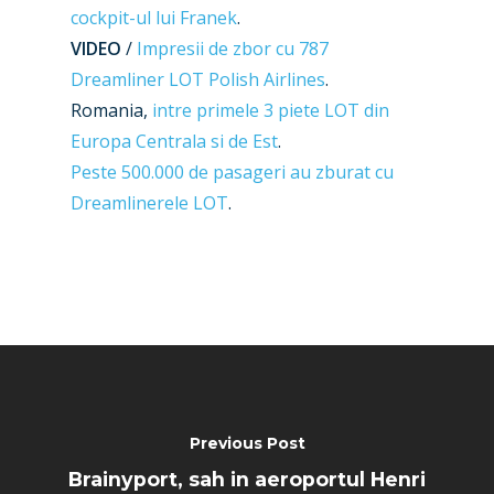
cockpit-ul lui Franek
.
VIDEO
/
Impresii de zbor cu 787
Dreamliner LOT Polish Airlines
.
Romania,
intre primele 3 piete LOT din
Europa Centrala si de Est
.
Peste 500.000 de pasageri au zburat cu
Dreamlinerele LOT
.
Previous Post
Brainyport, sah in aeroportul Henri