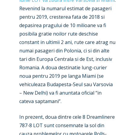
Revenind la numarul estimat de pasageri
pentru 2019, cresterea fata de 2018 si
depasirea pragului de 10 milioane va fi
posibila gratie noilor rute deschise
New Routes
constant in ultimii 2 ani, rute care atrag nu
Industry
numai pasageri din Polonia, ci si din alte
tari din Europa Centrala si de Est, inclusiv
Airshows
Accidents / Incidents
Romania. A doua destinatie lung-curier
Business Jets
Dubai 2025
noua pentru 2019 pe langa Miami (se
vehiculeaza Budapesta-Seul sau Varsovia
Paris 2025
Military
– New Delhi) va fi anuntata oficial “in
Farnborough 2024
Trip Reports
cateva saptamani”.
Paris 2023
Marketplace
In prezent, doua dintre cele 8 Dreamlinere
Farnborough 2022
Jobs
787-8 LOT sunt consemnate la sol din
cauza problemelor cu motoarele Rolls-
Dubai 2019