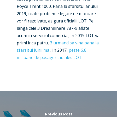
Contact
Royce Trent 1000. Pana la sfarsitul anului
Paris 2019
2019, toate probleme legate de motoare
vor fi rezolvate, asigura oficialii LOT. Pe
langa cele 3 Dreamlinere 787-9 aflate
acum in serviciul comercial, in 2019 LOT va
primi inca patru,
3 urmand sa vina pana la
sfarsitul lunii mai
. In 2017,
peste 6,8
milioane de pasageri au ales LOT
.
Previous Post