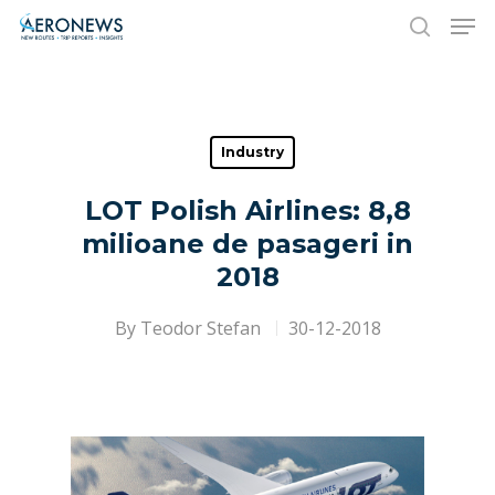
Hit enter to search or ESC to close
Industry
LOT Polish Airlines: 8,8
milioane de pasageri in
2018
By
Teodor Stefan
30-12-2018