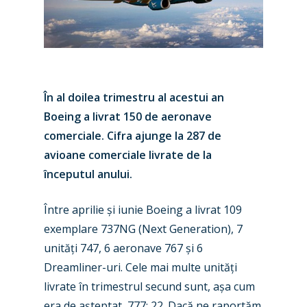
În al doilea trimestru al acestui an
Boeing a livrat 150 de aeronave
comerciale. Cifra ajunge la 287 de
avioane comerciale livrate de la
începutul anului.
New Routes
Între aprilie și iunie Boeing a livrat 109
Industry
exemplare 737NG (Next Generation), 7
Airshows
Accidents / Incidents
unități 747, 6 aeronave 767 și 6
Dreamliner-uri. Cele mai multe unități
Business Jets
Dubai 2025
livrate în trimestrul secund sunt, așa cum
Paris 2025
Military
era de așteptat, 777: 22. Dacă ne raportăm