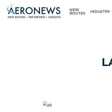
NEW
INDUSTRY
ROUTES
L
Hit enter to search or ESC to close