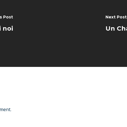
s Post
Next Post
 noi
Un Cha
ment.