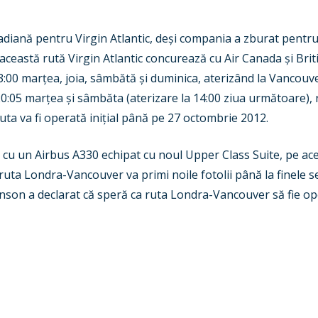
diană pentru Virgin Atlantic, deși compania a zburat pentru
 această rută Virgin Atlantic concurează cu Air Canada și Bri
00 marțea, joia, sâmbătă și duminica, aterizând la Vancouver
0:05 marțea și sâmbăta (aterizare la 14:00 ziua următoare), r
Ruta va fi operată inițial până pe 27 octombrie 2012.
 cu un Airbus A330 echipat cu noul Upper Class Suite, pe acea
n, ruta Londra-Vancouver va primi noile fotolii până la finele
nson a declarat că speră ca ruta Londra-Vancouver să fie oper