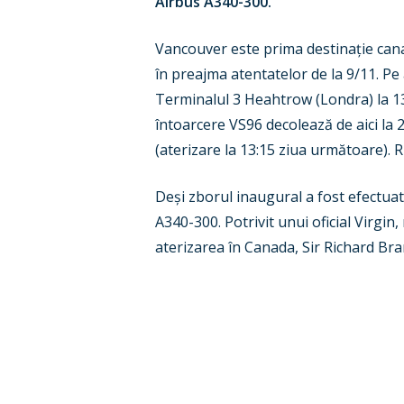
Airbus A340-300.
Vancouver este prima destinație cana
în preajma atentatelor de la 9/11. Pe
Terminalul 3 Heahtrow (Londra) la 13:
întoarcere VS96 decolează de aici la 2
(aterizare la 13:15 ziua următoare). 
Deși zborul inaugural a fost efectuat
A340-300. Potrivit unui oficial Virgi
aterizarea în Canada, Sir Richard Bra