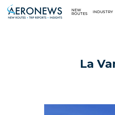
NEW
INDUSTRY
ROUTES
La Va
Hit enter to search or ESC to close