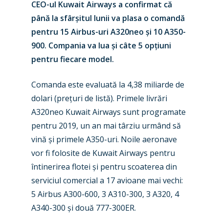
CEO-ul Kuwait Airways a confirmat că
până la sfârșitul lunii va plasa o comandă
pentru 15 Airbus-uri A320neo și 10 A350-
900. Compania va lua și câte 5 opțiuni
pentru fiecare model.
Comanda este evaluată la 4,38 miliarde de
dolari (prețuri de listă). Primele livrări
New Routes
A320neo Kuwait Airways sunt programate
pentru 2019, un an mai târziu urmând să
Industry
vină și primele A350-uri. Noile aeronave
Airshows
Accidents / Incidents
vor fi folosite de Kuwait Airways pentru
întinerirea flotei și pentru scoaterea din
Business Jets
Dubai 2025
serviciul comercial a 17 avioane mai vechi:
Paris 2025
Military
5 Airbus A300-600, 3 A310-300, 3 A320, 4
A340-300 și două 777-300ER.
Farnborough 2024
Trip Reports