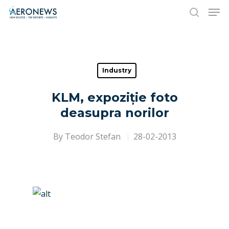
Hit enter to search or ESC to close
Industry
KLM, expoziție foto
deasupra norilor
By
Teodor Stefan
28-02-2013