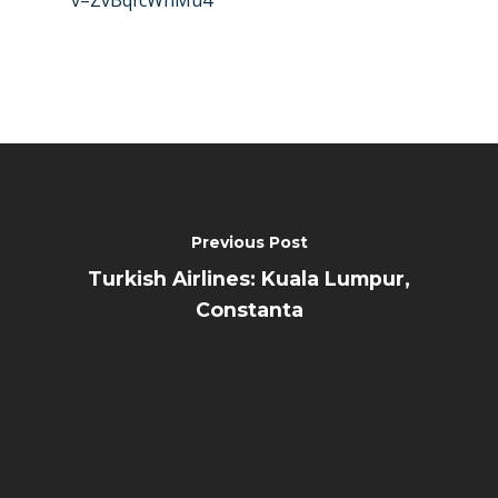
v=ZvBqfcWnMu4
Previous Post
Turkish Airlines: Kuala Lumpur,
Constanta